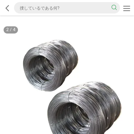
2
/
4