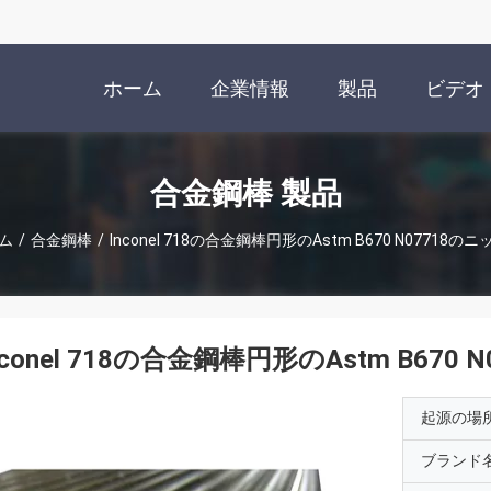
ホーム
企業情報
製品
ビデオ
合金鋼棒 製品
ム
/
合金鋼棒
/
Inconel 718の合金鋼棒円形のAstm B670 N07718の
nconel 718の合金鋼棒円形のAstm B670
起源の場
ブランド