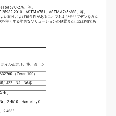
、Hsatelloy C-276、等。
/T 25932-2010、ASTM A751、ASTM A745/388、等。
で高力、よい靭性および耐食性があるニオブおよびモリブデンを含ん
家を堅くする堅実なソリューションの処置または沈殿物であ
、ホイル正方形、棒、管、シ
S32760 （Zeron 100）、
65,1J22、N4、N6等
X/N/g;
 Nr。2.4610、Hastelloy C-
r。2.4665