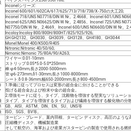
ヘインズ:ヘインズ230/556/188;
級
Inconelシリーズ:
Inconel 600/601/602CA/617/625/713/718/738/X-750の大工20;
Inconel 718/UNS N07718/DIN W. Nr。2.4668、Inconel 601/UNS N06
Inconel 625/UNS N06625/DIN W. Nr。2.4856、Inconel 725/UNS N07
N07750/DIN W. Nr。2.4669、Inconel 600/UNS N06600/DIN W. Nr。2.
Incoloy:Incoloy 800/800H/800HT/825/925/926;
GH:GH2132、GH3030、GH3039、GH3128、GH4180、GH3044
Monel:Monel 400/K500/R405
Nitronic:Nitronic 40/50/60;
Nimonic:Nimonic 75/80A/90/A263;
ワイヤー:0.01-10mm
ストリップ:0.05*5.0-5.0*250mm
定
棒:φ4-50mm;長さ2000-5000mm
管:φ6-273mm;δ1-30mm;長さ1000-8000mm
シート:δ 0.8-36mm;幅650-2000mm;長さ800-4500mm
ロ
1.準備に従ってプロセスは変形の超合金に分けることができる
ク
投げる超合金および粉末や金の超合金。
2.増強モードに従う、タイプ、沈殿物を増強する堅実なソリューシ
徴
タイプ、タイプを増強するタイプおよび繊維を増強する酸化物の分散
準
GB、AISI、ASTM、DIN、EN、SU、UNS等
検
ISO、SGS、BV等。
タービン・ブレード、案内羽根、タービン ディスク、高圧のような
用
圧縮機ディスク、機械製造業
そして航空の、海軍および産業ガスタービンの製造で使用される燃