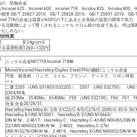
温の、防蝕合金
Inconel 625、Inconel 600、inconel 718、Incoloy 825、Incoloy 800
標準:GB/T 25827-2010、GB/T 25828-2010、GB/T 25831-2010、GB
nconel 718の合金は温度が650℃の下にあるとき高低の温度の環境
いる沈殿物によって堅くされるニッケル クロム鉄の合金である。州は国
かもしれない。
理的性質:
度
8.24g/cm3
ける温度較差
1260~1320℃
品
ニッケル合金N07718 Inconel 718棒
料
Monel/Inconel/Hastelloy/Duplex Steel/PHの鋼鉄/ニッケル合金
円形、鍛造材、リング、コイル、フランジ、ディスク、リボン球形
ート
二重:2205 （UNS S31803/S32205）、2507 （UNS S32750）、UNS 
2304,904L
他:253Ma、254SMo、654SMo、F50 （UNS S32100） F60、F61、F
合金:合金20/28/31;
Hastelloy:Hastelloy B/-2/B-3/C22/C-4/S/C276/C-2000/G-35/G-30/
Hastelloy B/UNS N10001、Hastelloy B-2/UNS N10665/
DIN W. Nr。2.4617、Hastelloy C、Hastelloy C-4/UNS N06455/DIN W.
22/UNS N06022/DIN W. Nr。2.4602、Hastelloy C-276/
UNS N10276/DIN W. Nr。2.4819、Hastelloy X/UNS N06002/DIN W. N