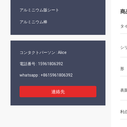
アルミニウム版シート
商
アルミニウム棒
タ
シ
コンタクトパーソン :
Alice
電話番号 :
15961806392
形
whatsapp :
+8615961806392
表
連絡先
利