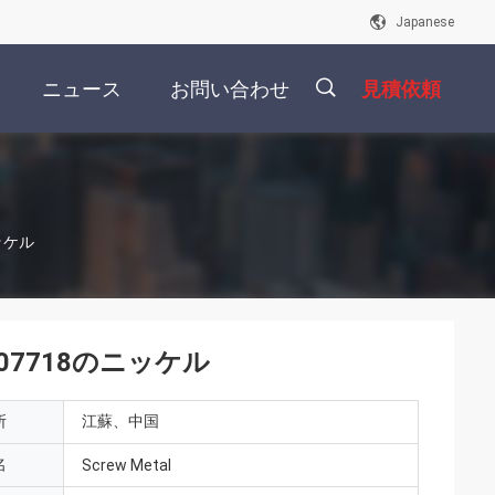
Japanese
ニュース
お問い合わせ
見積依頼
描
ニッケル
述
 N07718のニッケル
所
江蘇、中国
名
Screw Metal