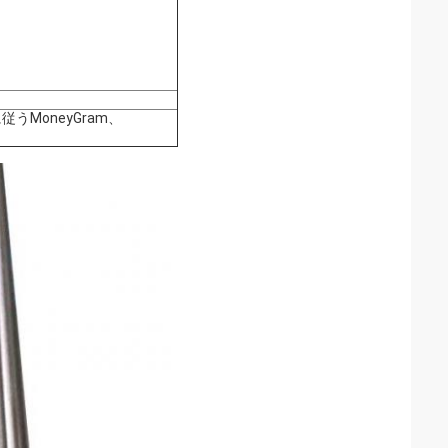
うMoneyGram、