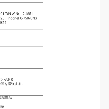
601/DIN W. Nr。2.4851、
725、Inconel X-750/UNS
4816
ョンがある
等を増強する…
高温部品
焼室