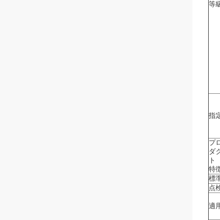
等
指
プ
ダ
ト
特
標
点
適