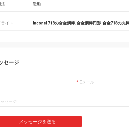
用法
造船
イライト
Inconel 718の合金鋼棒
,
合金鋼棒円形
,
合金718の丸
ッセージ
メッセージを送る