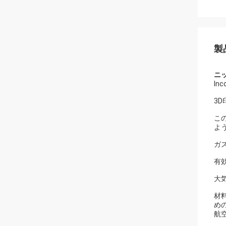
製
ニッ
In
3D
こ
よ
ガ
有効
大
材
め
航