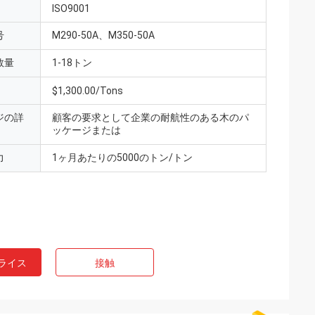
ISO9001
号
M290-50A、M350-50A
数量
1-18トン
$1,300.00/Tons
ジの詳
顧客の要求として企業の耐航性のある木のパ
ッケージまたは
力
1ヶ月あたりの5000のトン/トン
ライス
接触