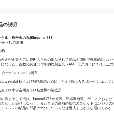
品の説明
ケル・鉄合金の丸棒Inconel 718
conel 718の適用
印刷
の合金が企業の広い範囲のための部品そして部品の印刷で効果的にはたらくと同
うになった。複数の調査は付加的な製造業（AM）工業およびそれ以上の
ス タービン エンジン部品
なweldabilityおよび熱抵抗のために、合金718はガス タービン エ
気および宇宙空間および航空機の製造業
料の強さそして抵抗、Inconel 718が原因に圧縮機包装、ディスク
の普及した部品はなった。また合金の高熱の抵抗のロケット エンジンの生産に
空エンジンの部品の部品の半分についてなぜ構成するか主な理由である