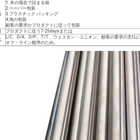
1. 木の場合で詰まる箱
2.ペーパー包装
装
3.プラスチック パッキング
4.泡の包装
顧客の要求かプロダクトに従って包装
達
プロダクトに従う7-25daysまたは
L/C、D/A、D/P、T/T、ウェスタン・ユニオン、顧客の要求の支払に従
払
オフ・ライン順序のため。