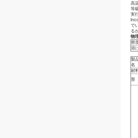
高
等級:
実行
I
で
る
物
密
溶
製
名
材
形