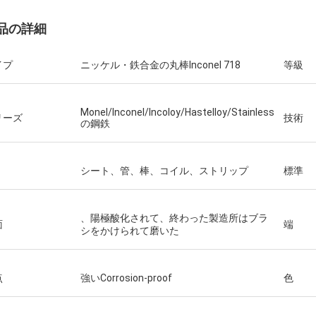
品の詳細
イプ
ニッケル・鉄合金の丸棒Inconel 718
等級
Monel/Inconel/Incoloy/Hastelloy/Stainless
リーズ
技術
の鋼鉄
シート、管、棒、コイル、ストリップ
標準
、陽極酸化されて、終わった製造所はブラ
面
端
シをかけられて磨いた
点
強いCorrosion-proof
色