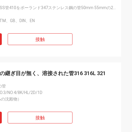
2つSchは10のSS管410をポーランド347ステンレス鋼の管50mm 55mmの2B BA No.4 8K溶接した
STM、GB、DIN、EN
接触
 8インチの継ぎ目が無く、溶接された管316 316L 321
の管
O.3/NO.4/8K/HL/2D/1D
30%の沈殿物）
接触