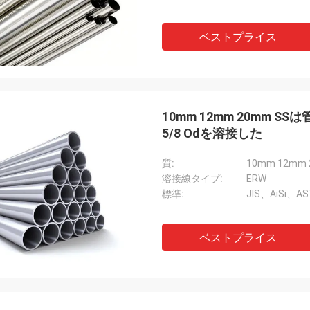
ベストプライス
10mm 12mm 20mm 
5/8 Odを溶接した
質:
溶接線タイプ:
ERW
標準:
JIS、AiSi、A
ベストプライス