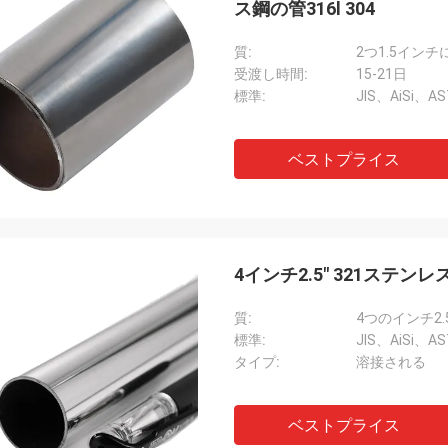
ス鋼の管316l 304
質:
受渡し時間:
15-21日
標準:
JIS、AiSi、A
ベストプライス
4インチ2.5" 321ステンレス
質:
標準:
JIS、AiSi、A
タイプ:
溶接される
ベストプライス