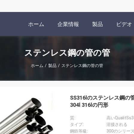
ホーム
企業情報
製品
ビデオ
ステンレス鋼の管の管
ホーム
/
製品
/
ステンレス鋼の管の管
SS316lのステンレス鋼の管の管S
304l 316lの円形
質:
タイプ:
溶接される
鋼鉄等級: