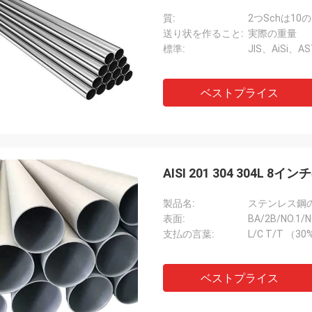
質:
送り状を作ること:
実際の重量
標準:
JIS、AiSi、A
ベストプライス
AISI 201 304 304L
製品名:
ステンレス鋼
表面:
BA/2B/NO.1/N
支払の言葉:
L/C T/T （
ベストプライス