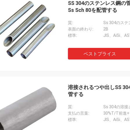
SS 304のステンレス鋼の管の管As
Ss Sch 80を配管する
質:
表面の終わり:
2B
標準:
JIS、AiSi、A
ベストプライス
溶接されるつや出しSS 30
管する
質:
支払の言葉:
30%T/T前進
標準:
JIS、AiSi、A