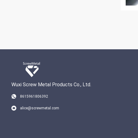
Wuxi Screw Metal Products Co., Ltd.
8615961806392
alice@screwmetal.com