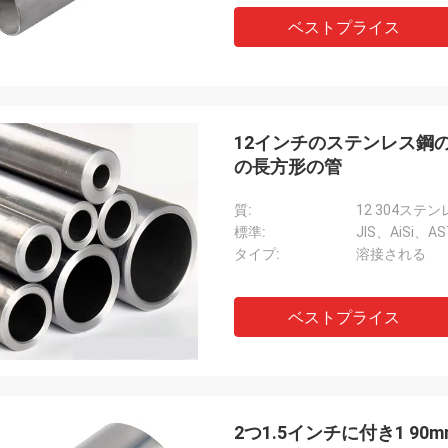
ベストプライス
12インチのステンレス鋼の
の長方形の管
質:
標準:
JIS、AiSi、A
タイプ:
溶接される
ベストプライス
2つ1.5インチに付き1 