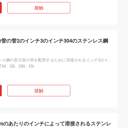
接触
管の管2のインチ3のインチ304のステンレス鋼
12 304ステンレス鋼の長方形の管を配管するために溶接されるインチ2のインチ3のインチSS
STM、GB、DIN、EN
接触
90mmのあたりのインチによって溶接されるステンレ