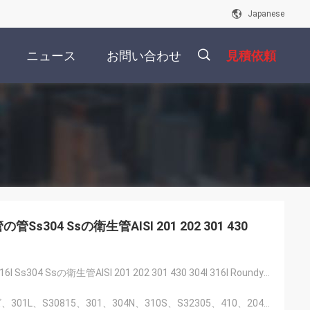
Japanese
ニュース
お問い合わせ
見積依頼
描
述
s304 Ssの衛生管AISI 201 202 301 430
高いQualitSs316l Ss304 Ssの衛生管AISI 201 202 301 430 304l 316l Roundyの点検
300のシリーズ、301L、S30815、301、304N、310S、S32305、410、204C3、316Ti、316L、441、316、L4、420J1、321、410S、410L、436L、4